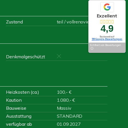
Exzellent
Zustand
teil / vollrenoviert
4,9
Basierend auf
99 Google-Bewertungen
Echtheit von Bewertungen
Denkmalgeschützt
Heizkosten (ca.)
100,- €
Kaution
1.080,- €
Bauweise
Massiv
Ausstattung
STANDARD
verfügbar ab
01.09.2027