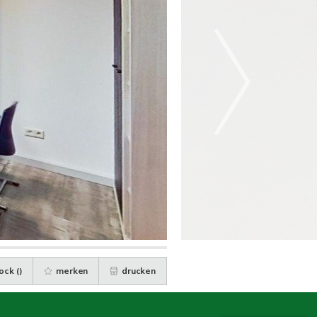
ock (
)
merken
drucken