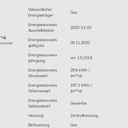
Wesentlicher
Gas
Energieträger
Energieausweis
2020-11-03
Ausstelldatum
*a)
Energieausweis
03.11.2030
ennwert
gültig bis
Energieausweis
vor 1.5.2014
Jahrgang
Energieausweis
29,6 kWh /
Stromwert
(m²*a)
Energieausweis
197,3 kWh /
Wärmewert
(m²*a)
Energieausweis
Gewerbe
Gebäudeart
Heizung
Zentralheizung
Befeuerung
Gas