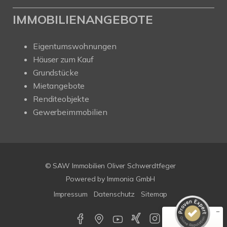
IMMOBILIENANGEBOTE
Eigentumswohnungen
Häuser zum Kauf
Grundstücke
Mietangebote
Renditeobjekte
Gewerbeimmobilien
Kundenbewertungen und Erfahrungen zu
SAW Immobilien
© SAW Immobilien Oliver Schwerdtfeger
SEHR GUT
%
100
Powered by Immonia GmbH
Empfehlungen auf
Impressum
Datenschutz
Sitemap
ProvenExpert.com
5,00
/
4,67
29
179