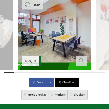
360°
360,- €
Facebook
(Twitter)
Notizblock (
)
merken
drucken